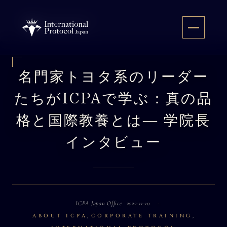
Skip
to
EN
content
名門家トヨタ系のリーダー
たちがICPAで学ぶ：真の品
格と国際教養とは― 学院長
インタビュー
ICPA Japan Office
2022-11-10
,
,
ABOUT ICPA
CORPORATE TRAINING