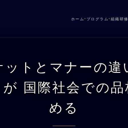
ホーム
プログラム
組織研
▾
▾
ケットとマナーの違
とが 国際社会での品
める