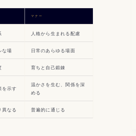
マナー
系
人格から生まれる配慮
ルな場
日常のあらゆる場面
度
育ちと自己鍛錬
温かさを生む、関係を深
頼を示す
める
り異なる
普遍的に通じる