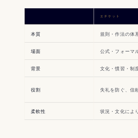
エチケット
本質
規則・作法の体
場面
公式・フォーマ
背景
文化・慣習・制
役割
失礼を防ぐ、信
柔軟性
状況・文化によ