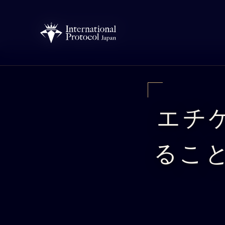
Skip
to
content
エチ
るこ