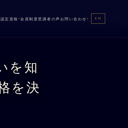
修
認定資格
会員制度
受講者の声
お問い合わせ
EN
EN
▾
▾
いを知
格を決