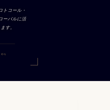
ロトコール・
ローバルに活
します。
COL