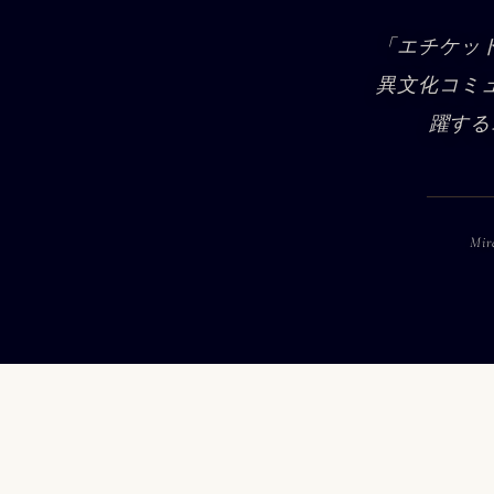
「エチケッ
異文化コミ
躍する
Mir