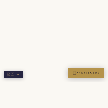
PROSPECTUS
🇯🇵
JA